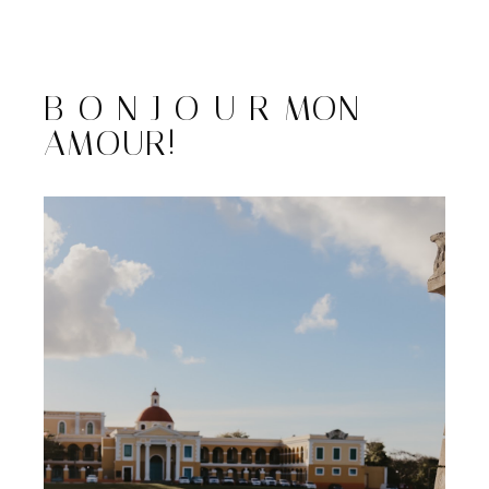
B O N J O U R MON
AMOUR!