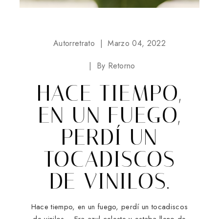
Autorretrato
Marzo 04, 2022
By
Retorno
HACE TIEMPO,
EN UN FUEGO,
PERDÍ UN
TOCADISCOS
DE VINILOS.
Hace tiempo, en un fuego, perdí un tocadiscos
de vinilos. Era azul celeste y estaba lleno de