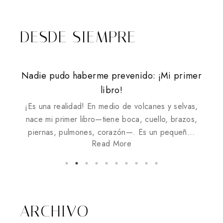
DESDE SIEMPRE
Nadie pudo haberme prevenido: ¡Mi primer
"Hay poemas que sirven como contactos de
Para que un beso exista, mi primera novela
Presentación de «Nadie pudo haberme
lo que aprendo cuando escribo
las lilas duermen
Mulberry Street
esta es mi casa
Si ella supiera
¿será eso?
prevenido» — Yésica Isabel Nieves Quiñones
emergencia"
libro!
Read More
¡Es una realidad! En medio de volcanes y selvas,
nace mi primer libro—tiene boca, cuello, brazos,
Read More
Read More
Read More
Read More
Read More
piernas, pulmones, corazón—. Es un pequeñ...
Read More
Read More
Read More
Read More
ARCHIVO