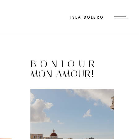
ISLA BOLERO
B O N J O U R
MON AMOUR!