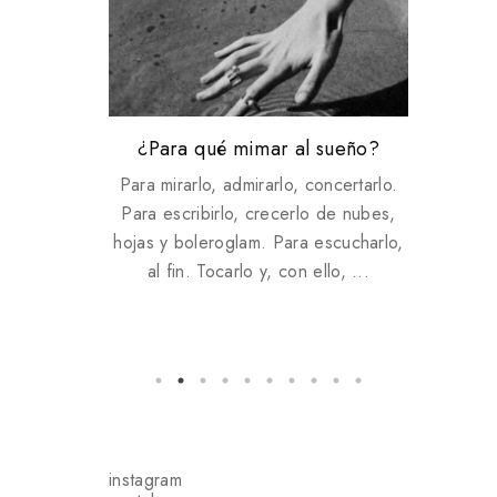
Libros 787: "San Juan, mi amor",
lo que aprendo cuando escribo
"Hay poemas que sirven como
La newsletter (¡Al fin nació!)
¿Para qué mimar al sueño?
El privilegio de leer
Llamar más tarde
cuando te conocí
Un darme cuenta
sobre todo hoy
contactos de emergencia"
el vínculo con una ciudad
Para mirarlo, admirarlo, concertarlo.
Para escribirlo, crecerlo de nubes,
hojas y boleroglam. Para escucharlo,
al fin. Tocarlo y, con ello, ...
instagram